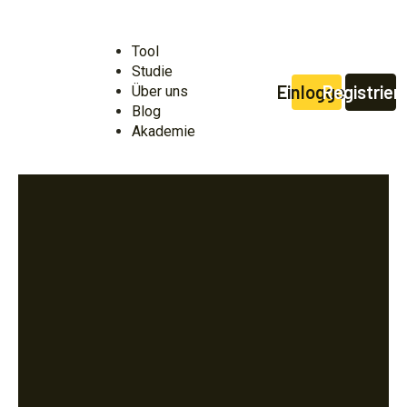
Zum
Inhalt
springen
Tool
Studie
Einloggen
Registrier
Über uns
Blog
Akademie