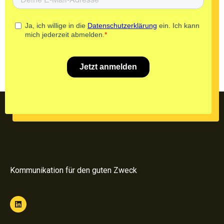
Kommunikation für den guten Zweck
L
i
n
k