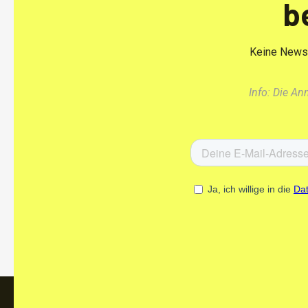
b
Keine News 
Info: Die A