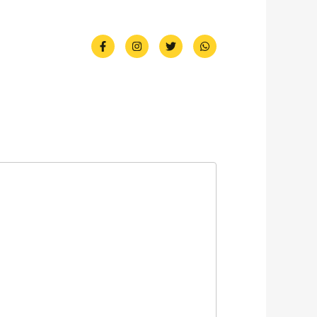
F
I
T
W
a
n
w
h
c
s
i
a
e
t
t
t
b
a
t
s
o
g
e
a
o
r
r
p
k
a
p
-
m
f