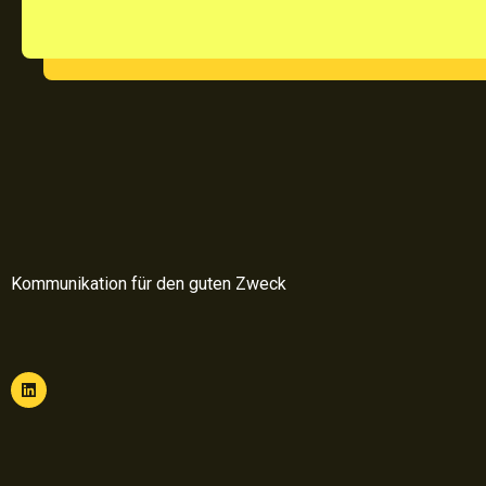
Kommunikation für den guten Zweck
L
i
n
k
e
d
i